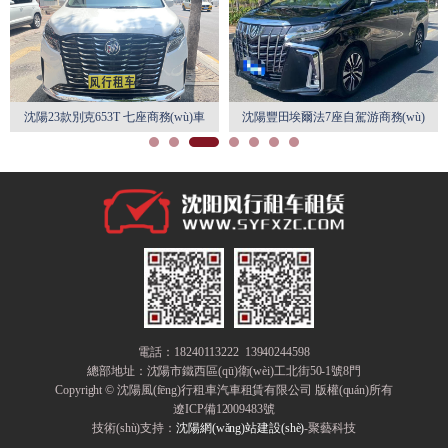
沈陽23款別克653T 七座商務(wù)車
沈陽豐田埃爾法7座自駕游商務(wù)
日租 月租特惠
車租賃
電話：18240113222 13940244598
總部地址：
沈陽市鐵西區(qū)衛(wèi)工北街50-1號8門
Copyright © 沈陽風(fēng)行租車汽車租賃有限公司 版權(quán)所有
遼ICP備12009483號
技術(shù)支持：
沈陽網(wǎng)站建設(shè)
-聚藝科技