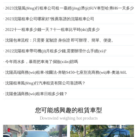
· 2023沈陽風(fēng)行租車公司租一臺經(jīng)濟(jì)SUV車型哈弗H6一天多少
錢?,
· 2023沈陽租車公司哪家好?推薦靠譜的沈陽租車公司
· 2022十一租車多少錢一天？十一租車比平時(shí)貴多少
· 沈陽包車流程：只需要 駕駛證 身份證 即可辦理 、簡單、便捷。
· 2022沈陽租車帶司機(jī)月租多少錢,需要辦理什么手續(xù)?
· 今年雨水多，暴雨把車淹了保險(xiǎn)賠嗎
· 沈陽高端商務(wù)租車-埃爾法-奔馳S450-七座別克商務(wù)車-奧迪A6L
· 沈陽租車風(fēng)行汽車租賃有限公司靠譜嗎？
· 沈陽會議商務(wù)租車日租多少錢？
您可能感興趣的租賃車型
Downwind weighing hot products