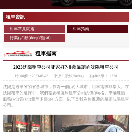
租車資訊
· 租車常見問題
· 租車指南
· 行業(yè)動(dòng)態(tài)
租車指南
2023沈陽租車公司哪家好?推薦靠譜的沈陽租車公司
時(shí)間：2023-05-26
來源：原創(chuàng)
點(diǎn)擊：11530
沈陽是遼寧省的省會城市，作為一個(gè)大城市，租車需求非常大。在
沈陽租車的選擇中，我們需要考慮到租車公司的價(jià)格、車輛種類、
服務(wù)質(zhì)量等多個(gè)方面。以下是我為你推薦的幾家沈陽租車
公司。