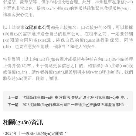
舒適型、豪華型等，價(jià)格也比較合理。此外，神州租車在服務(wù)
方面也非常出色，提供7x24小時(shí)的客服熱線和緊急救援服務(wù)，
讓租客安心使用。
以上這幾家
沈陽租車公司
都是比較知名、口碑較好的公司，可以根據
(jù)自己的需求選擇適合自己的租車公司。在租車之前，一定要仔細
(xì)閱讀合同和協(xié)議，確保自己的權(quán)益得到保障。同時
(shí)，也要注意安全駕駛，保障自己和他人的安全。
特別聲明：以上內(nèi)容(如有圖片或視頻亦包括在內(nèi))為小編整理
上傳并發(fā)布，出于傳遞更多信息之目的。如有標(biāo)注錯(cuò)誤
或侵權(quán)，請作者持權(quán)屬證明與本網(wǎng)聯(lián)系，我們
將及時(shí)更正、刪除，謝謝。
上一篇:
沈陽高端商務(wù)租車-埃爾法-奔馳S450-七座別克商務(wù)車-奧迪A6L
下一篇:
2023沈陽風(fēng)行租車公司租一臺經(jīng)濟(jì)SUV車型哈弗H6一天多少錢?,
相關(guān)資訊
· 2024年十一假期租車預(yù)定開始了