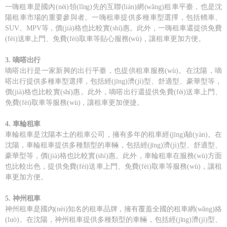
一嗨租車是國內(nèi)領(lǐng)先的互聯(lián)網(wǎng)租車平臺，也是沈
陽租車市場的重要參與者。一嗨租車提供多種車型選擇，包括轎車、
SUV、MPV等，價(jià)格也比較實(shí)惠。此外，一嗨租車還提供免費
(fèi)送車上門、免費(fèi)取車等貼心服務(wù)，讓租車更加方便。
3. 嘀嗒出行
嘀嗒出行是一家新興的出行平臺，也提供租車服務(wù)。在沈陽，嘀
嗒出行提供多種車型選擇，包括經(jīng)濟(jì)型、舒適型、豪華型等，
價(jià)格也比較實(shí)惠。此外，嘀嗒出行還提供免費(fèi)送車上門、
免費(fèi)取車等服務(wù)，讓租車更加便捷。
4. 車輪租車
車輪租車是沈陽本土的租車公司，擁有多年的租車經(jīng)驗(yàn)。在
沈陽，車輪租車提供多種類型的車輛，包括經(jīng)濟(jì)型、舒適型、
豪華型等，價(jià)格也比較實(shí)惠。此外，車輪租車在服務(wù)方面
也比較出色，提供免費(fèi)送車上門、免費(fèi)取車等服務(wù)，讓租
車更加方便。
5. 神州租車
神州租車是國內(nèi)知名的租車品牌，擁有覆蓋全國的租車網(wǎng)絡
(luò)。在沈陽，神州租車提供多種類型的車輛，包括經(jīng)濟(jì)型、