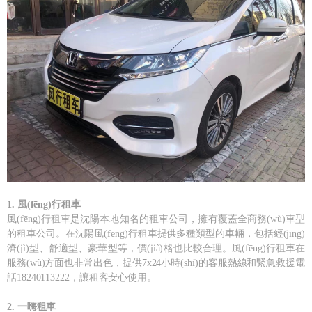
1. 風(fēng)行租車
風(fēng)行租車是沈陽本地知名的租車公司，擁有覆蓋全商務(wù)車型
的租車公司。在沈陽風(fēng)行租車提供多種類型的車輛，包括經(jīng)
濟(jì)型、舒適型、豪華型等，價(jià)格也比較合理。風(fēng)行租車在
服務(wù)方面也非常出色，提供7x24小時(shí)的客服熱線和緊急救援電
話18240113222，讓租客安心使用。
2. 一嗨租車