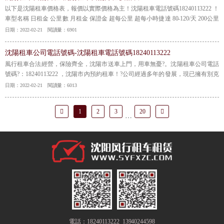
以下是沈陽租車價格表，報價以實際價格為主！沈陽租車電話號碼18240113222 ！
車型名稱 日租金 公里數 月租金 保證金 超每公里 超每小時捷達 80-120/天 200公里
3200元/月 3000元 1元/公里 40元/小時寶來 140-160/天 200公里 3200元/月 4000元 1
日期：2022-02-21 閱讀量：6901
元/公里 40元/小時速騰 180-220/天 200公里 4000元/月
【詳情】
沈陽租車公司電話號碼-沈陽租車電話號碼18240113222
風行租車合法經營，保險齊全，沈陽市送車上門，用車無憂?。沈陽租車公司電話
號碼?：18240113222 ，沈陽市內預約租車！?公司經過多年的發展，現已擁有別克
GL8、奔馳MB100、奔馳s600、別克轎車、奧迪Ａ6L、豐田、帕薩特、寶馬7系等
日期：2022-02-21 閱讀量：6013
各種車型，提供代駕租車、涉外包車會議租車、旅游租車、自駕租車等。
【詳
情】
1
2
3
20
…
電話：18240113222 13940244598