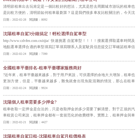
清明節租車出去玩肯定是一個比較好的想法，尤其是想去周圍城市游玩的租車也
是比較方便的，清明節如何租車最劃算？這是我們很多車友比較關注的，今天沈
陽租車分享幾個清明節租車的小技巧，讓我們在出去玩的同時還能讓我們節省一
日期：2022-02-28 閱讀量：8092
些開支。 全新自駕車型 點擊查看 http://www.czlvfen.com.cn/zijia/?
【詳情】
沈陽租車自駕3分鐘搞定！輕松選擇自駕車型
http://www.czlvfen.com.cn/zijia/ 快速挑選 自駕車型！！！！搜索選擇取還車時間及
地點選車選擇合適的車型填寫訂單填寫聯系人及駕駛員信息提交訂單確認租車信
息預訂成功輕松開啟旅程
【詳情】
日期：2022-02-24 閱讀量：7390
全國租車平臺排名-租車平臺哪家服務商好
?近年來，租車平臺越來越多，對于用戶來說，可供選擇的余地大大增加，租車也
更加方便，但是，平臺越來越多，難免就會出現魚龍混雜的情況，那么在租車
時，租車平臺哪個好呢，下面就一起來看看吧。
【詳情】
日期：2022-02-24 閱讀量：9924
沈陽個人租車需要多少押金?
租車收取一定押金是合法的，只是收取押金的多少需要了解清楚。對于正規的汽
車租賃公司來說，租車押金都有一套規范化的收費標準。實際上，租車押金與車
的實際價值，日租金，租期相關。常規來說，對于普通的轎車來說，在收取押金
日期：2022-02-21 閱讀量：4427
的費用上一般是3000-30000不等。
【詳情】
沈陽租車自駕日租-沈陽租車自駕月租價格表