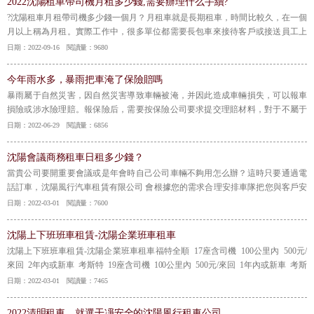
2022沈陽租車帶司機月租多少錢,需要辦理什么手續?
?沈陽租車月租帶司機多少錢一個月？月租車就是長期租車，時間比較久，在一個
月以上稱為月租。實際工作中，很多單位都需要長包車來接待客戶或接送員工上
下班，也非常關心如何月租車輛的問題。今天沈陽租車公司小編就為大家分享沈
日期：2022-09-16 閱讀量：9680
陽月租車輛是如何收費以及需要辦理什么手續。
【詳情】
今年雨水多，暴雨把車淹了保險賠嗎
暴雨屬于自然災害，因自然災害導致車輛被淹，并因此造成車輛損失，可以報車
損險或涉水險理賠。報保險后，需要按保險公司要求提交理賠材料，對于不屬于
免責范圍的，因車輛被淹造成被保險機動車直接損失以及合理的救援費用，保險
日期：2022-06-29 閱讀量：6856
公司會在約定限額內負責賠償。
【詳情】
沈陽會議商務租車日租多少錢？
當貴公司要開重要會議或是年會時自己公司車輛不夠用怎么辦？這時只要通過電
話訂車，沈陽風行汽車租賃有限公司 會根據您的需求合理安排車隊把您與客戶安
全、及時送到指定地點。沈陽會議租車、沈陽包車推薦常用車型：接送領導、貴
日期：2022-03-01 閱讀量：7600
賓用車：別克豪華商務車、奧迪A6L、奔馳S系、豐田考斯特。單位人員用車：別
克商務車、12座奔馳MB100、17座福特全順、22座考斯特。
【詳情】
沈陽上下班班車租賃-沈陽企業班車租車
沈陽上下班班車租賃-沈陽企業班車租車福特全順 17座含司機 100公里內 500元/
來回 2年內或新車 考斯特 19座含司機 100公里內 500元/來回 1年內或新車 考斯
特 23座含司機 100公里內 600元/來回 1年內或新車
【詳情】
日期：2022-03-01 閱讀量：7465
2022清明租車，就選干凈安全的沈陽風行租車公司