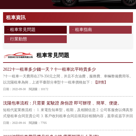
租車資訊
· 租車常見問題
· 租車指南
· 行業動態
租車常見問題
2022十一租車多少錢一天？十一租車比平時貴多少
?十一租車一天費用在279-350元之間，并且不含油費，服務費、車輛整備費用等。
以沈陽租車為例，上述平臺部分車型十一租車價格如下：
【詳情】
日期：2022-09-30 閱讀量：10172
沈陽包車流程：只需要 駕駛證 身份證 即可辦理 、簡單、便捷。
短租代駕業務流程： 1. 來電告知車型，租期，及相關信息 2. 公司客服會以傳真形
式發租車合同至貴公司 3. 客戶收到租車合同后填寫好相關內容，蓋章或簽字并回
傳 4. 公司收到回單后會根據客戶的車型填寫好駕駛員，車號，并蓋章回傳 5. 租金
日期：2022-09-16 閱讀量：7705
用車結束后支付公司或駕駛員 6. 單據快遞至貴公司
【詳情】