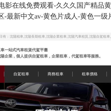
电影在线免费观看-久久久国产精品黄
区-最新中文av-黄色片成人-黄色一级
有：沈陽租車,沈陽長期租車,沈陽企業租車,沈陽汽車租賃,沈陽自駕租車
租車一站式汽車租賃代駕平臺
沈陽企業，個人提供自駕租車，企業租車，代駕租車等服務。
自駕租車
商務租車
租車價格