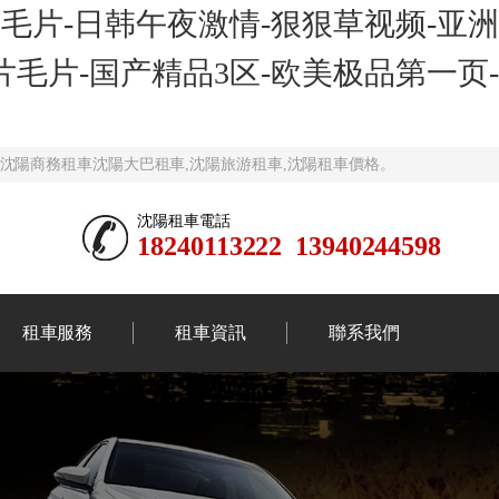
毛片-日韩午夜激情-狠狠草视频-亚洲
片毛片-国产精品3区-欧美极品第一页-
,沈陽商務租車沈陽大巴租車,沈陽旅游租車,沈陽租車價格。
沈陽租車電話
18240113222 13940244598
租車服務
租車資訊
聯系我們