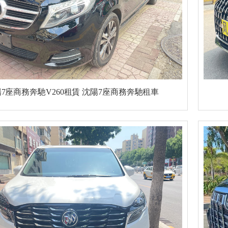
7座商務奔馳V260租賃 沈陽7座商務奔馳租車