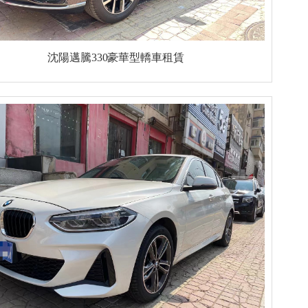
沈陽邁騰330豪華型轎車租賃