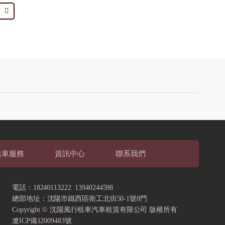
租車服務
資訊中心
聯系我們
電話：18240113222 13940244598
總部地址：
沈陽市鐵西區衛工北街50-1號8門
Copyright © 沈陽風行租車汽車租賃有限公司 版權所有
遼ICP備12009483號