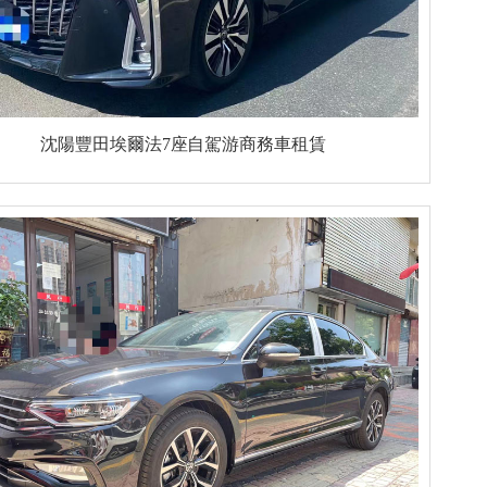
沈陽豐田埃爾法7座自駕游商務車租賃