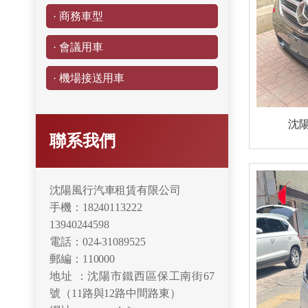
· 商務車型
· 會議用車
· 機場接送用車
沈陽
聯系我們
沈陽風行汽車租賃有限公司
手機：18240113222
13940244598
電話：024-31089525
郵編：110000
地址 ：沈陽市鐵西區保工南街67
號（11路與12路中間路東）