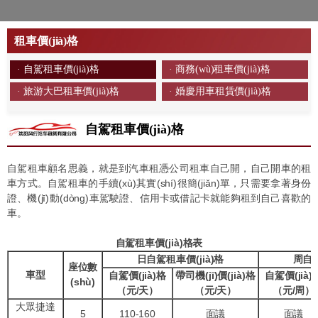
租車價(jià)格
· 自駕租車價(jià)格
· 商務(wù)租車價(jià)格
· 旅游大巴租車價(jià)格
· 婚慶用車租賃價(jià)格
自駕租車價(jià)格
自駕租車顧名思義，就是到汽車租憑公司租車自己開，自己開車的租
車方式。自駕租車的手續(xù)其實(shí)很簡(jiǎn)單，只需要拿著身份
證、機(jī)動(dòng)車駕駛證、信用卡或借記卡就能夠租到自己喜歡的
車。
自駕租車價(jià)格表
日自駕租車價(jià)格
周自駕
座位數
車型
自駕價(jià)格
帶司機(jī)價(jià)格
自駕價(jià)
(shù)
（元/天）
（元/天）
（元/周）
大眾捷達
5
110-160
面議
面議