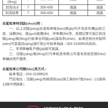
(fēng)
別克GL8
7
300-600
面議
面議
別克陸尊
7
300-600
面議
面議
自駕租車
特別說(shuō)明
：
一、以上沈陽(yáng)自駕租車報(bào)價(jià)均不包含司機(jī)的工
資、油費(fèi)、過(guò)路費(fèi)、停車費(fèi)等。具體以雙方簽訂的
沈
陽(yáng)風(fēng)行
租車合同協(xié)議為準(zhǔn)。如果您有任何疑問
(wèn)可直接請(qǐng)拔打我公司租車熱線：
024-31089525
咨詢。
二、常用車輛客戶價(jià)格可面議。
三、沈陽(yáng)風(fēng)行汽車租憑有限公司還有其他型號(hào)
車輛供用戶選擇。
自駕租車公司聯(lián)系方式：
租車電話：024-31089525
門店地址：沈陽(yáng)市鐵西區(qū)保工南街67號(hào)（11路與
12路中間路東）