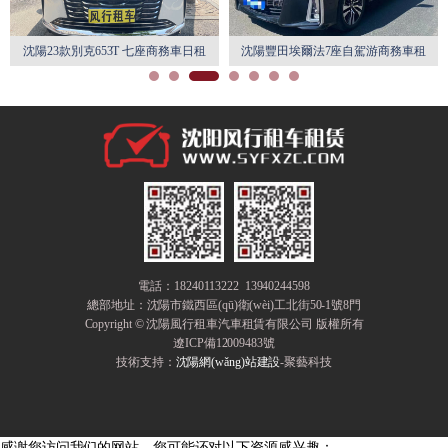
沈陽23款別克653T 七座商務車日租
沈陽豐田埃爾法7座自駕游商務車租
月租特惠
賃
電話：18240113222 13940244598
總部地址：
沈陽市鐵西區(qū)衛(wèi)工北街50-1號8門
Copyright © 沈陽風行租車汽車租賃有限公司 版權所有
遼ICP備12009483號
技術支持：
沈陽網(wǎng)站建設
-聚藝科技
感谢您访问我们的网站，您可能还对以下资源感兴趣：