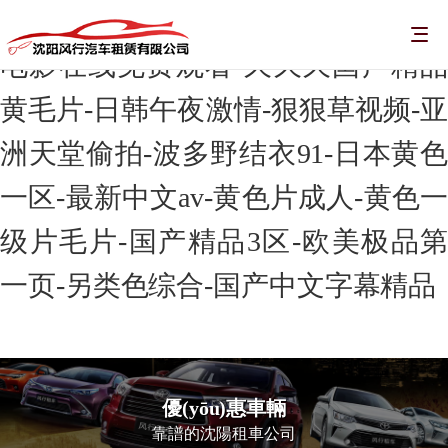
毛片无码一区二区三区a片视频-黄色
电影在线免费观看-久久久国产精品
黄毛片-日韩午夜激情-狠狠草视频-亚
洲天堂偷拍-波多野结衣91-日本黄色
一区-最新中文av-黄色片成人-黄色一
级片毛片-国产精品3区-欧美极品第
一页-另类色综合-国产中文字幕精品
優(yōu)惠車輛
靠譜的沈陽租車公司