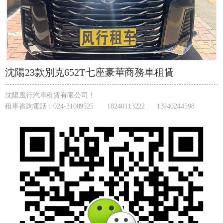
沈陽23款別克652T七座豪華商務車租賃
沈陽風行汽車租賃有限公司！
租車咨詢電話：024-31089525 18240113222 13940244598