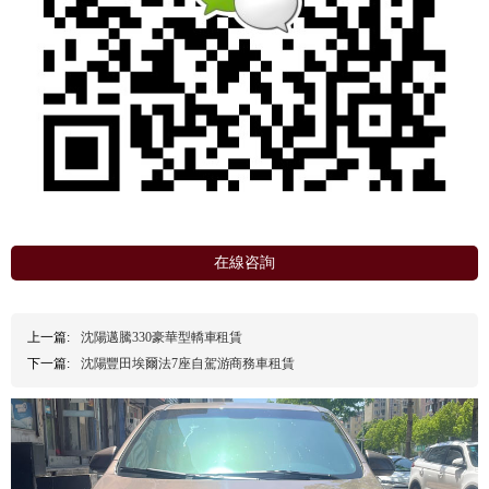
在線咨詢
上一篇:
沈陽邁騰330豪華型轎車租賃
下一篇:
沈陽豐田埃爾法7座自駕游商務車租賃