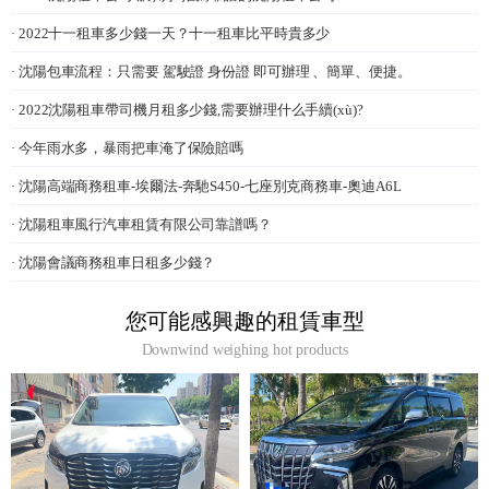
· 2022十一租車多少錢一天？十一租車比平時貴多少
· 沈陽包車流程：只需要 駕駛證 身份證 即可辦理 、簡單、便捷。
· 2022沈陽租車帶司機月租多少錢,需要辦理什么手續(xù)?
· 今年雨水多，暴雨把車淹了保險賠嗎
· 沈陽高端商務租車-埃爾法-奔馳S450-七座別克商務車-奧迪A6L
· 沈陽租車風行汽車租賃有限公司靠譜嗎？
· 沈陽會議商務租車日租多少錢？
您可能感興趣的租賃車型
Downwind weighing hot products