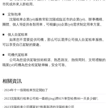
市民或外來人群租用。
■ 定制包車
沈陽租車企業(yè)服務常駐沈陽或臨近市的企業(yè)、辦事機構、
團體、個人等提供各類用車，可根據(jù)企業(yè)需求制定用車方案。
■ 個人自駕租車
如果您不需要提供司機，那么可以選擇公司個人自駕租車服務。
可以享受自己駕駛的樂趣。
■ 司機代駕租車
公司為您提供駕駛技術精湛、熟悉路況、熱情周到、文明禮貌的
職業(yè)司機為您全程駕駛車輛，安全可靠。
相關資訊
· 2024年十一假期租車預定開始了
· 2023沈陽風行租車公司租一臺經(jīng)濟SUV車型哈弗H6一天多少錢?,
· 2023沈陽租車公司哪家好?推薦靠譜的沈陽租車公司