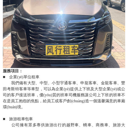
服務項目：
■ 企業(yè)單位租車
我們備有大型、中型、小型宇通客車、申龍客車、金龍客車、豐
田考斯特客車等車型，可以為企業(yè)提供上下班及大型企業(yè)或公
司的客戶接送班車，優(yōu)質的班車司機服務讓公司上下班的班車不
在是員工抱怨的焦點，給員工或客戶創(chuàng)造一個溫馨滿意的車廂
環(huán)境。
■ 旅游租車包車
公司擁有眾多專供旅游出行的越野車、轎車、商務車、旅游大