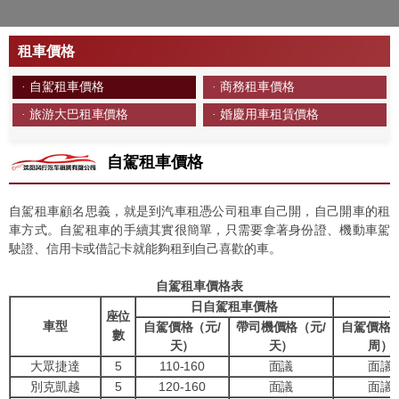
租車價格
· 自駕租車價格
· 商務租車價格
· 旅游大巴租車價格
· 婚慶用車租賃價格
自駕租車價格
自駕租車顧名思義，就是到汽車租憑公司租車自己開，自己開車的租
車方式。自駕租車的手續其實很簡單，只需要拿著身份證、機動車駕
駛證、信用卡或借記卡就能夠租到自己喜歡的車。
自駕租車價格表
日自駕租車價格
座位
車型
自駕價格（元/
帶司機價格（元/
自駕價格（
數
天）
天）
周）
大眾捷達
5
110-160
面議
面議
別克凱越
5
120-160
面議
面議