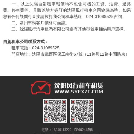
一、以上沈陽自駕租車報價均不包含司機的工資、油費、過路
費、停車費等。具體以雙方簽訂的
沈陽風行
租車合同協議為準。如果
您有任何疑問可直接請拔打我公司租車熱線：
024-31089525
咨詢。
二、常用車輛客戶價格可面議。
三、沈陽風行汽車租憑有限公司還有其他型號車輛供用戶選擇。
自駕租車公司聯系方式：
租車電話：024-31089525
門店地址：沈陽市鐵西區保工南街67號（11路與12路中間路東）
電話：18240113222 13940244598